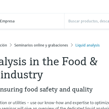
Empresa
ción
Seminarios online y grabaciones
Liquid analysis
alysis in the Food &
industry
ensuring food safety and quality
ion or utilities – use our know-how and expertise to optimiz
e seminar will give an overview of the dedicated liquid analysi