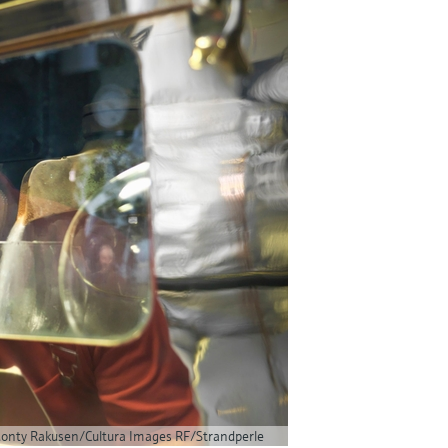
onty Rakusen/Cultura Images RF/Strandperle