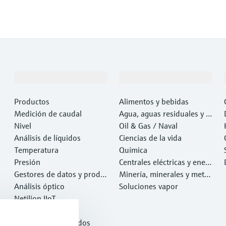
Productos y servicios
Industrias
Productos
Alimentos y bebidas
Medición de caudal
Agua, aguas residuales y r
Nivel
esiduos
Oil & Gas / Naval
Análisis de líquidos
Ciencias de la vida
Temperatura
Química
Presión
Centrales eléctricas y ener
Gestores de datos y produ
gía
Minería, minerales y metal
ctos de sistema
Análisis óptico
es
Soluciones vapor
Netilion IIoT
Software
Productos destacados