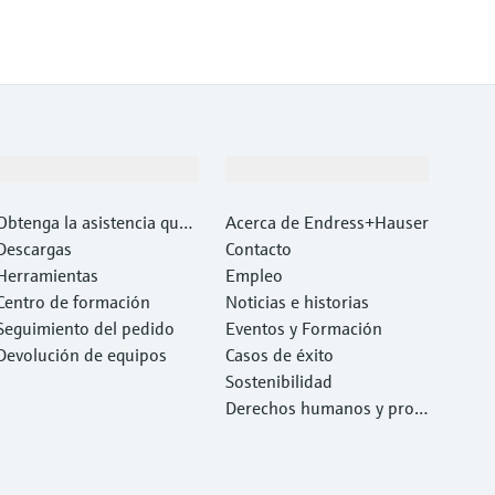
Soporte
Compañía
Obtenga la asistencia que
Acerca de Endress+Hauser
necesita con rapidez
Descargas
Contacto
Herramientas
Empleo
Centro de formación
Noticias e historias
Seguimiento del pedido
Eventos y Formación
Devolución de equipos
Casos de éxito
Sostenibilidad
Derechos humanos y prote
cción del medio ambiente