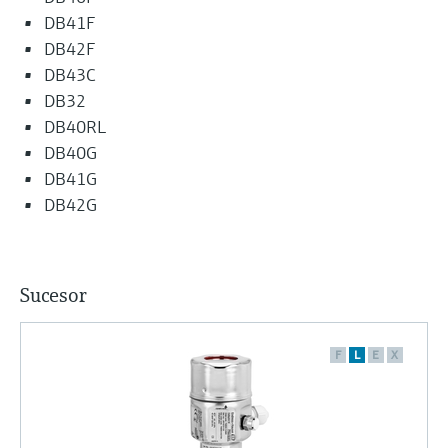
DB41F
DB42F
DB43C
DB32
DB40RL
DB40G
DB41G
DB42G
Sucesor
F
L
E
X