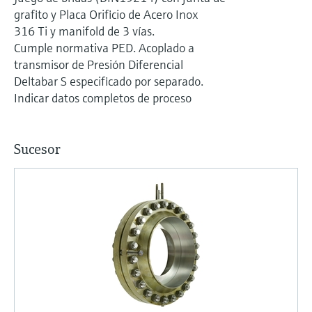
electromecánico
grafito y Placa Orificio de Acero Inox
la transparencia de los procesos
Medición mediante transmisión de
Visor de dispositivos
316 Ti y manifold de 3 vías.
para una toma de decisiones más
microondas
Cumple normativa PED. Acoplado a
Medición de nivel por barrera de
Encuentre información y documentación
sólida y fundamentada
específicas sobre los productos.
transmisor de Presión Diferencial
microondas
Deltabar S especificado por separado.
Memosens technology
Buscador de repuestos
Indicar datos completos de proceso
Level measurement with pressure
Encuentre repuestos por raíz del producto,
Ver todos
código de pedido o número de serie
Ver todos
Sucesor