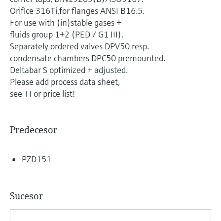
electromecánico
Orifice 316Ti,for flanges ANSI B16.5.
la transparencia de los procesos
Medición mediante transmisión de
Visor de dispositivos
For use with (in)stable gases +
para una toma de decisiones más
microondas
Medición de nivel por barrera de
fluids group 1+2 (PED / G1 III).
Encuentre información y documentación
sólida y fundamentada
específicas sobre los productos.
Separately ordered valves DPV50 resp.
microondas
Memosens technology
condensate chambers DPC50 premounted.
Buscador de repuestos
Deltabar S optimized + adjusted.
Level measurement with pressure
Encuentre repuestos por raíz del producto,
Please add process data sheet,
Ver todos
código de pedido o número de serie
see TI or price list!
Ver todos
Predecesor
PZD151
Sucesor