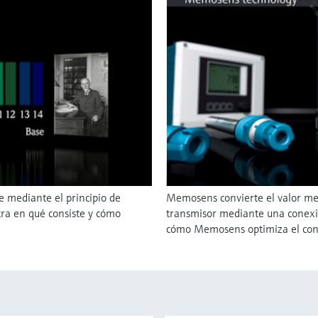
e mediante el principio de
Memosens convierte el valor medi
ra en qué consiste y cómo
transmisor mediante una conexió
cómo Memosens optimiza el cont