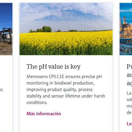
The pH value is key
P
a
Memosens CPS11E ensures precise pH
a
monitoring in biodiesel production,
ns
improving product quality, process
La
stability and sensor lifetime under harsh
so
conditions.
mo
de
Más información
Le