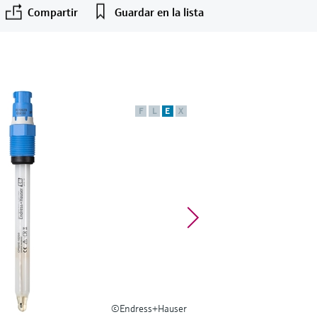
Compartir
Guardar en la lista
F
L
E
X
©Endress+Hauser