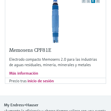
F
L
E
X
Memosens CPF81E
Electrodo compacto Memosens 2.0 para las industrias
de aguas residuales, minería, minerales y metales
Más información
Precio tras
inicio de sesión
My Endress+Hauser
¡Aumente la eficiencia y ahorre tiempo valioso con una cuenta