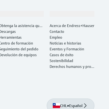
Soporte
Compañía
Obtenga la asistencia que
Acerca de Endress+Hauser
necesita con rapidez
Descargas
Contacto
Herramientas
Empleo
Centro de formación
Noticias e historias
Seguimiento del pedido
Eventos y Formación
Devolución de equipos
Casos de éxito
Sostenibilidad
Derechos humanos y prote
cción del medio ambiente
CHL
•
Español