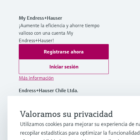
My Endress+Hauser
¡Aumente la eficiencia y ahorre tiempo
valioso con una cuenta My
Endress+Hauser!
Registrarse ahora
Iniciar sesión
Más información
Endress+Hauser Chile Ltda.
Chile
Valoramos su privacidad
(56 2) 2398 9100
Utilizamos cookies para mejorar su experiencia de n
recopilar estadísticas para optimizar la funcionalidad 
info@cl.endress.com