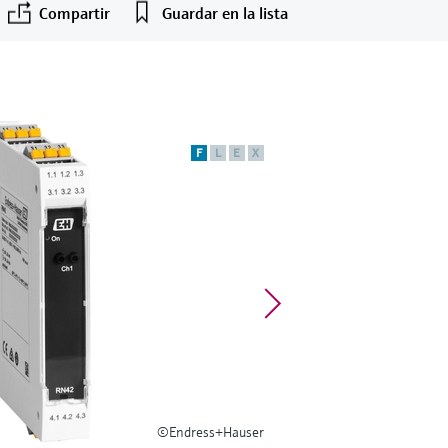
Compartir
Guardar en la lista
F
L
E
X
©Endress+Hauser