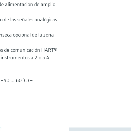
de alimentación de amplio
o de las señales analógicas
ínseca opcional de la zona
ales de comunicación HART®
 instrumentos a 2 o a 4
–40 … 60 °C (–