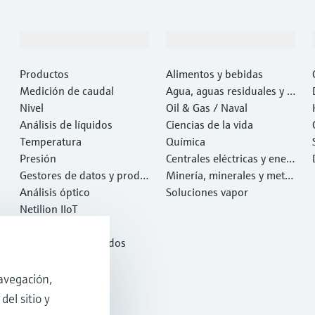
Productos y servicios
Industrias
Productos
Alimentos y bebidas
Medición de caudal
Agua, aguas residuales y r
Nivel
esiduos
Oil & Gas / Naval
Análisis de líquidos
Ciencias de la vida
Temperatura
Química
Presión
Centrales eléctricas y ener
Gestores de datos y produ
gía
Minería, minerales y metal
ctos de sistema
Análisis óptico
es
Soluciones vapor
Netilion IIoT
Software
Productos destacados
Herramientas
Servicios
avegación,
del sitio y