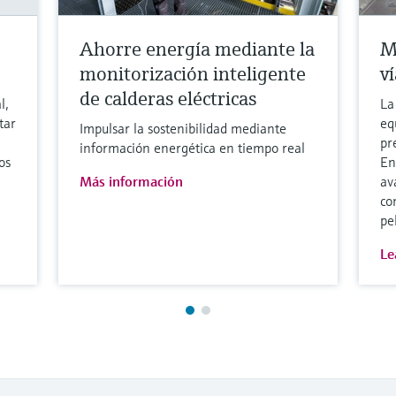
Ahorre energía mediante la
M
monitorización inteligente
v
de calderas eléctricas
l,
La
tar
eq
Impulsar la sostenibilidad mediante
pr
información energética en tiempo real
os
En
Más información
av
co
pe
Le