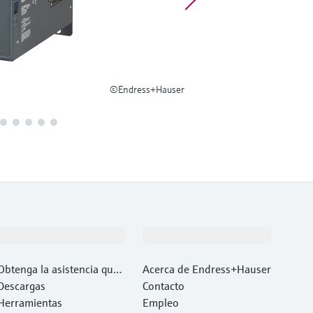
©Endress+Hauser
Soporte
Compañía
Obtenga la asistencia que
Acerca de Endress+Hauser
necesita con rapidez
Descargas
Contacto
Herramientas
Empleo