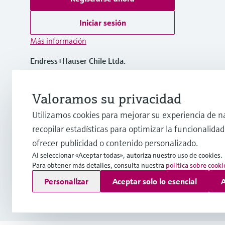
Iniciar sesión
Más información
Endress+Hauser Chile Ltda.
Chile
Valoramos su privacidad
(56 2) 2398 9100
Utilizamos cookies para mejorar su experiencia de n
recopilar estadísticas para optimizar la funcionalidad 
info@cl.endress.com
ofrecer publicidad o contenido personalizado.
Al seleccionar «Aceptar todas», autoriza nuestro uso de cookies.
Para obtener más detalles, consulta nuestra
política sobre cooki
Copyright © Endress+Hauser Group Services AG
Personalizar
Aceptar solo lo esencial
A
Pie editorial
Términos de uso
Protección de datos
Término