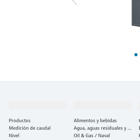
Productos y servicios
Industrias
Productos
Alimentos y bebidas
Medición de caudal
Agua, aguas residuales y r
Nivel
esiduos
Oil & Gas / Naval