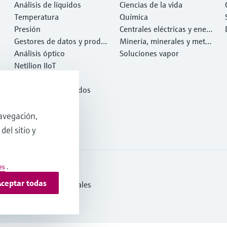
Análisis de líquidos
Ciencias de la vida
Temperatura
Química
Presión
Centrales eléctricas y ener
Gestores de datos y produ
gía
Minería, minerales y metal
ctos de sistema
Análisis óptico
es
Soluciones vapor
Netilion IIoT
Software
Productos destacados
Herramientas
Servicios
avegación,
del sitio y
es
.
ceptar todas
s y Condiciones Generales