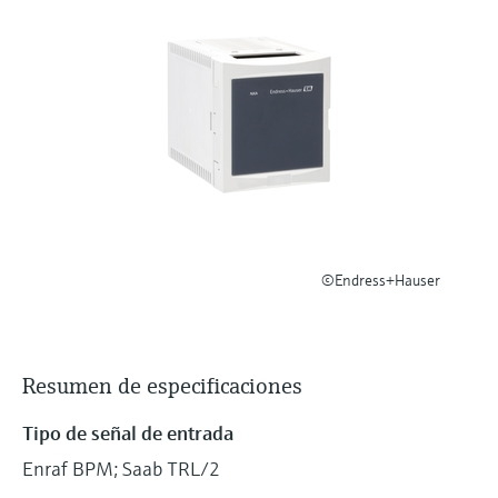
electromecánico
la transparencia de los procesos
Medición mediante transmisión de
Visor de dispositivos
para una toma de decisiones más
microondas
Medición de nivel por barrera de
Encuentre información y documentación
sólida y fundamentada
específicas sobre los productos.
microondas
Memosens technology
Buscador de repuestos
Level measurement with pressure
Encuentre repuestos por raíz del producto,
Ver todos
código de pedido o número de serie
Ver todos
©Endress+Hauser
Resumen de especificaciones
Tipo de señal de entrada
Enraf BPM; Saab TRL/2