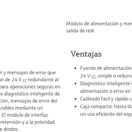
Módulo de alimentación y men
salida de relé
Ventajas
Fuente de alimentación 
n y mensajes de error que
24 V
, simple o redun
CC
ón de 24 V
redundante al
CC
Diagnóstico inteligente 
 para operaciones seguras en
alimentación o error en 
de diagnóstico inteligente de
Cableado fácil y rápido
ción, mensajes de error del
Caja compacta: hasta d
fusibles mediante un
un uso eficiente del esp
 El módulo de interfaz
retensión y a la polaridad
e diodos.