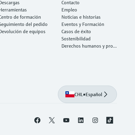
necesita con rapidez
Descargas
Contacto
Herramientas
Empleo
Centro de formación
Noticias e historias
Seguimiento del pedido
Eventos y Formación
Devolución de equipos
Casos de éxito
Sostenibilidad
Derechos humanos y prote
cción del medio ambiente
CHL
•
Español