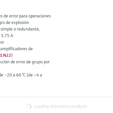
 de error para operaciones
gro de explosión
simple o redundante,
 3,75 A
ror
 amplificadores de
RLN22
)
cción de error de grupo por
e –20 a 60 °C (de –4 a
Loading alternative products