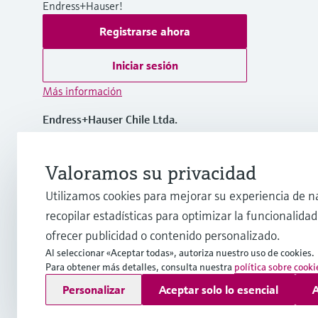
Endress+Hauser!
Registrarse ahora
Iniciar sesión
Más información
Endress+Hauser Chile Ltda.
Chile
Valoramos su privacidad
(56 2) 2398 9100
Utilizamos cookies para mejorar su experiencia de n
recopilar estadísticas para optimizar la funcionalidad 
info@cl.endress.com
ofrecer publicidad o contenido personalizado.
Al seleccionar «Aceptar todas», autoriza nuestro uso de cookies.
Para obtener más detalles, consulta nuestra
política sobre cooki
Copyright © Endress+Hauser Group Services AG
Personalizar
Aceptar solo lo esencial
A
Pie editorial
Términos de uso
Protección de datos
Término