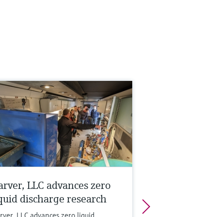
arver, LLC advances zero
iquid discharge research
rver, LLC advances zero liquid