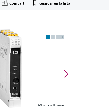
Compartir
Guardar en la lista
F
L
E
X
©Endress+Hauser