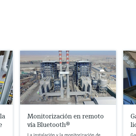
la
Monitorización en remoto
G
e
vía Bluetooth®
l
La instalación y la monitorización de
Ga