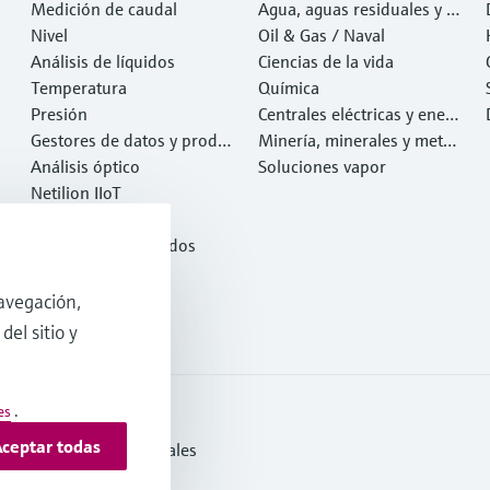
Medición de caudal
Agua, aguas residuales y r
Nivel
esiduos
Oil & Gas / Naval
Análisis de líquidos
Ciencias de la vida
Temperatura
Química
Presión
Centrales eléctricas y ener
Gestores de datos y produ
gía
Minería, minerales y metal
ctos de sistema
Análisis óptico
es
Soluciones vapor
Netilion IIoT
Software
Productos destacados
Herramientas
Servicios
avegación,
del sitio y
es
.
ceptar todas
s y Condiciones Generales