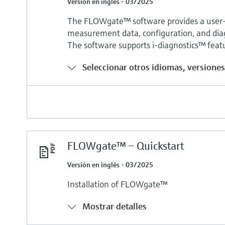
Versión en inglés - 03/2025
The FLOWgate™ software provides a user-f
measurement data, configuration, and diag
The software supports i-diagnostics™ fea
Seleccionar otros idiomas, versiones 
FLOWgate™ – Quickstart
Versión en inglés - 03/2025
Installation of FLOWgate™
Mostrar detalles