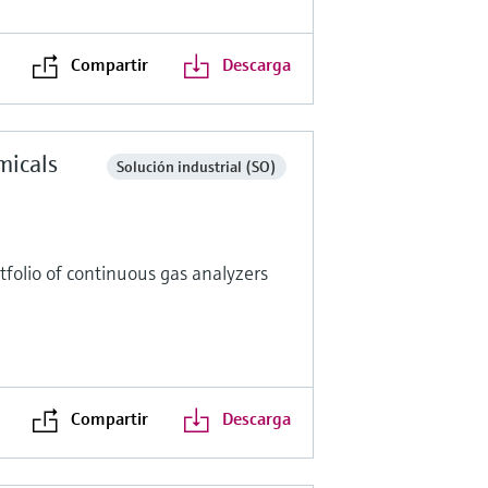
Compartir
Descarga
micals
Solución industrial (SO)
folio of continuous gas analyzers
Compartir
Descarga