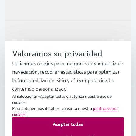
Productos y servicios
Industrias
Valoramos su privacidad
Soporte
Utilizamos cookies para mejorar su experiencia de
navegación, recopilar estadísticas para optimizar
Compañía
la funcionalidad del sitio y ofrecer publicidad o
contenido personalizado.
Al seleccionar «Aceptar todas», autoriza nuestro uso de
cookies.
CHL
•
Español
Para obtener más detalles, consulta nuestra
política sobre
cookies
.
Aceptar todas
Copyright © Endress+Hauser Group Services AG
Pie editorial
Términos de uso
Protección de datos