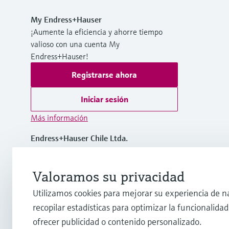
My Endress+Hauser
¡Aumente la eficiencia y ahorre tiempo
valioso con una cuenta My
Endress+Hauser!
Registrarse ahora
Iniciar sesión
Más información
Endress+Hauser Chile Ltda.
Chile
Valoramos su privacidad
(56 2) 2398 9100
Utilizamos cookies para mejorar su experiencia de n
recopilar estadísticas para optimizar la funcionalidad 
info@cl.endress.com
ofrecer publicidad o contenido personalizado.