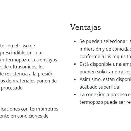
Ventajas
Se pueden seleccionar la
tes en el caso de
inmersión y de conicidad
rescindible calcular
conforme a los requisito
 un termopozo. Los ensayos
Está disponible una amp
s de ultrasonidos, los
pueden solicitar otras o
e resistencia a la presión,
Asimismo, están disponib
vos de materiales ponen de
acabado superficial
l procesado.
La conexión a proceso es
termopozo puede ser re
licaciones con termómetros
mente en condiciones de