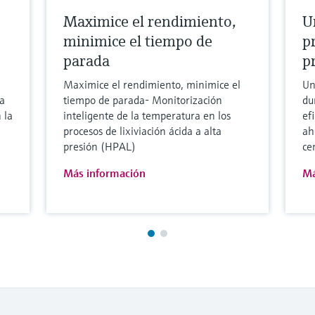
Maximice el rendimiento,
U
minimice el tiempo de
p
parada
p
Maximice el rendimiento, minimice el
Un
a
tiempo de parada- Monitorización
du
 la
inteligente de la temperatura en los
ef
procesos de lixiviación ácida a alta
ah
presión (HPAL)
ce
Más información
Má