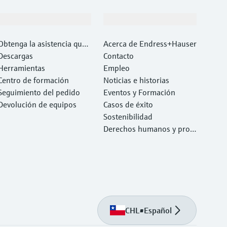
Soporte
Compañía
Obtenga la asistencia que
Acerca de Endress+Hauser
necesita con rapidez
Descargas
Contacto
Herramientas
Empleo
Centro de formación
Noticias e historias
Seguimiento del pedido
Eventos y Formación
Devolución de equipos
Casos de éxito
Sostenibilidad
Derechos humanos y prote
cción del medio ambiente
CHL
•
Español