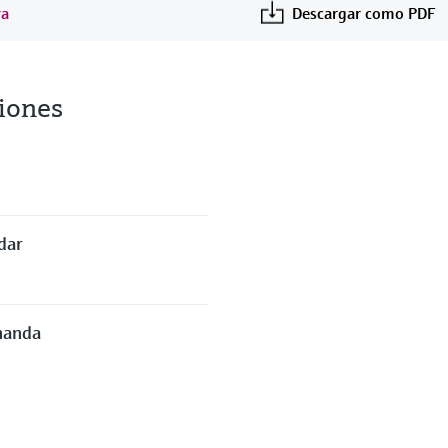
ra
Descargar como PDF
iones
dar
manda