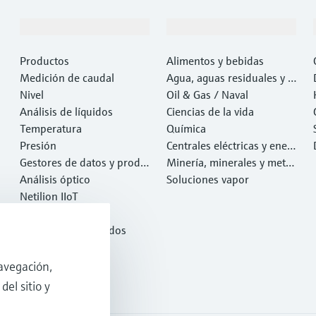
Productos y servicios
Industrias
Productos
Alimentos y bebidas
Medición de caudal
Agua, aguas residuales y r
Nivel
esiduos
Oil & Gas / Naval
Análisis de líquidos
Ciencias de la vida
Temperatura
Química
Presión
Centrales eléctricas y ener
Gestores de datos y produ
gía
Minería, minerales y metal
ctos de sistema
Análisis óptico
es
Soluciones vapor
Netilion IIoT
Software
Productos destacados
Herramientas
Servicios
avegación,
del sitio y