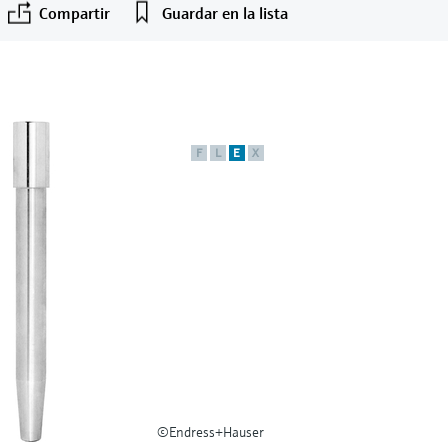
Compartir
Guardar en la lista
F
L
E
X
©Endress+Hauser