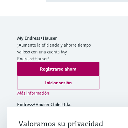
My Endress+Hauser
¡Aumente la eficiencia y ahorre tiempo
valioso con una cuenta My
Endress+Hauser!
Registrarse ahora
Iniciar sesión
Más información
Endress+Hauser Chile Ltda.
Chile
Valoramos su privacidad
(56 2) 2398 9100