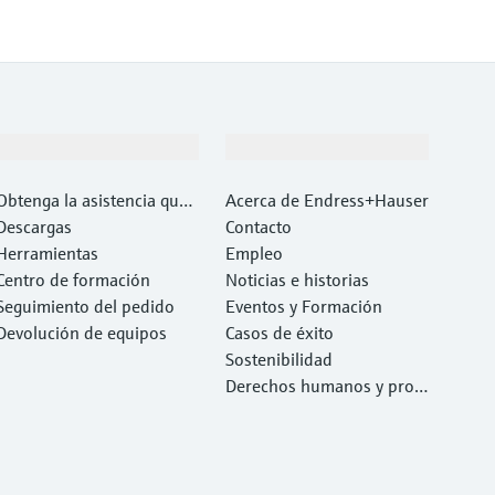
Soporte
Compañía
Obtenga la asistencia que
Acerca de Endress+Hauser
necesita con rapidez
Descargas
Contacto
Herramientas
Empleo
Centro de formación
Noticias e historias
Seguimiento del pedido
Eventos y Formación
Devolución de equipos
Casos de éxito
Sostenibilidad
Derechos humanos y prote
cción del medio ambiente