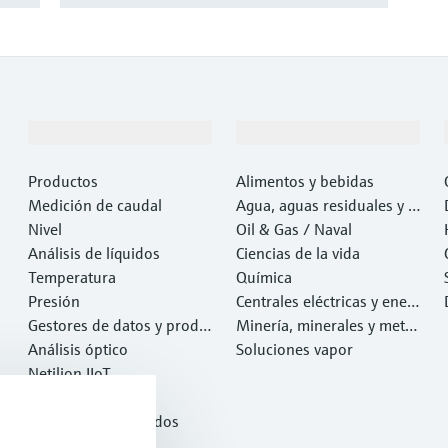
Productos y servicios
Industrias
Productos
Alimentos y bebidas
Medición de caudal
Agua, aguas residuales y r
Nivel
esiduos
Oil & Gas / Naval
Análisis de líquidos
Ciencias de la vida
Temperatura
Química
Presión
Centrales eléctricas y ener
Gestores de datos y produ
gía
Minería, minerales y metal
ctos de sistema
Análisis óptico
es
Soluciones vapor
Netilion IIoT
Software
Productos destacados
Herramientas