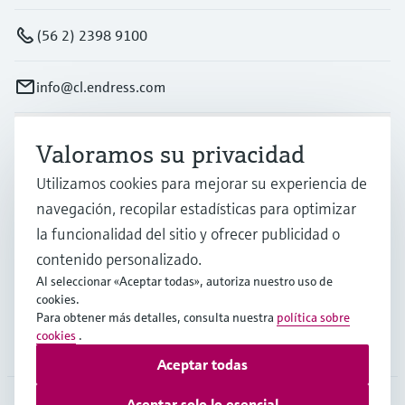
(56 2) 2398 9100
info@cl.endress.com
Productos y servicios
Valoramos su privacidad
Utilizamos cookies para mejorar su experiencia de
navegación, recopilar estadísticas para optimizar
Industrias
la funcionalidad del sitio y ofrecer publicidad o
contenido personalizado.
Soporte
Al seleccionar «Aceptar todas», autoriza nuestro uso de
cookies.
Para obtener más detalles, consulta nuestra
política sobre
cookies
.
Compañía
Aceptar todas
Aceptar solo lo esencial