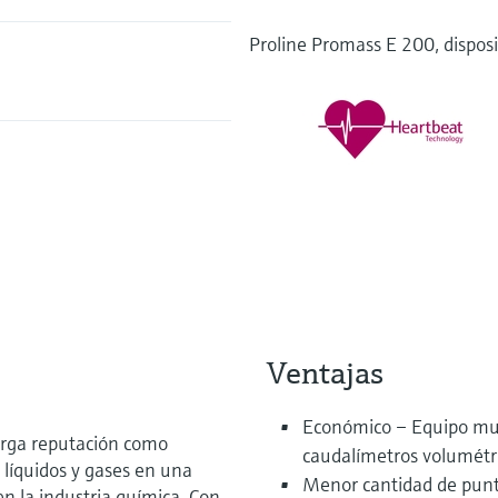
Proline Promass E 200, dispos
Ventajas
Económico – Equipo mult
arga reputación como
caudalímetros volumétr
n líquidos y gases en una
Menor cantidad de punt
n la industria química. Con