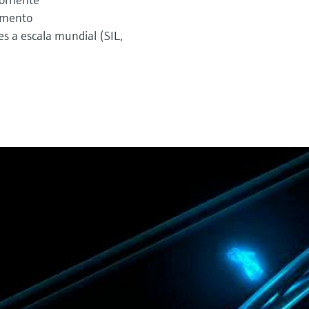
imento
es a escala mundial (SIL,