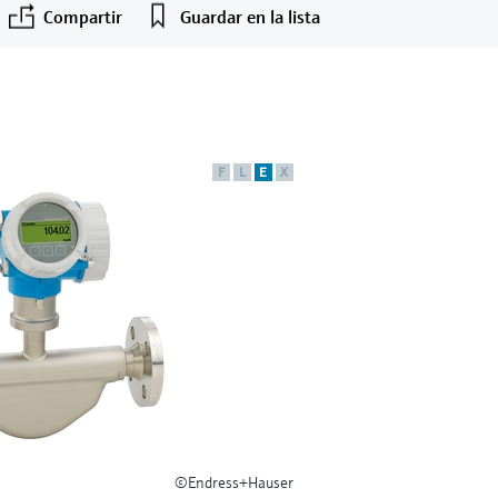
Compartir
Guardar en la lista
F
L
E
X
©Endress+Hauser