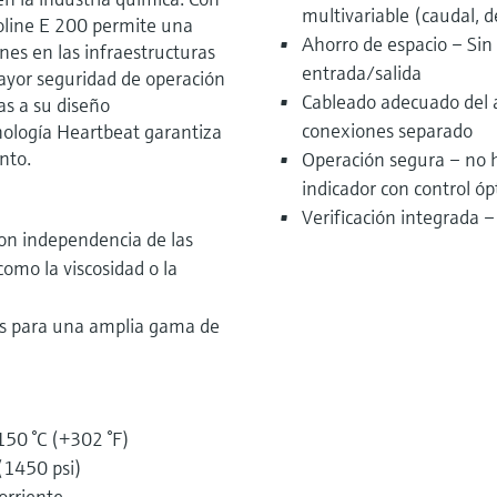
multivariable (caudal, 
oline E 200 permite una
Ahorro de espacio – Sin
nes en las infraestructuras
entrada/salida
mayor seguridad de operación
Cableado adecuado del 
as a su diseño
conexiones separado
nología Heartbeat garantiza
nto.
Operación segura – no hac
indicador con control óp
Verificación integrada 
con independencia de las
 como la viscosidad o la
ses para una amplia gama de
150 °C (+302 °F)
(1450 psi)
corriente