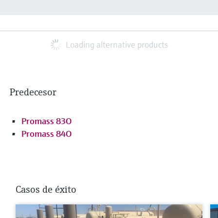
Loading alternative products
Predecesor
Promass 83O
Promass 84O
Casos de éxito