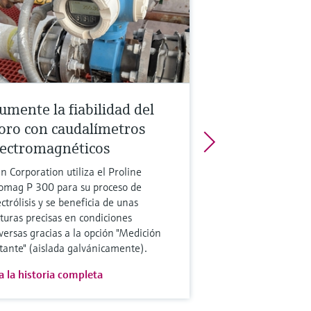
umente la fiabilidad del
loro con caudalímetros
lectromagnéticos
in Corporation utiliza el Proline
omag P 300 para su proceso de
ectrólisis y se beneficia de unas
cturas precisas en condiciones
versas gracias a la opción "Medición
otante" (aislada galvánicamente).
a la historia completa