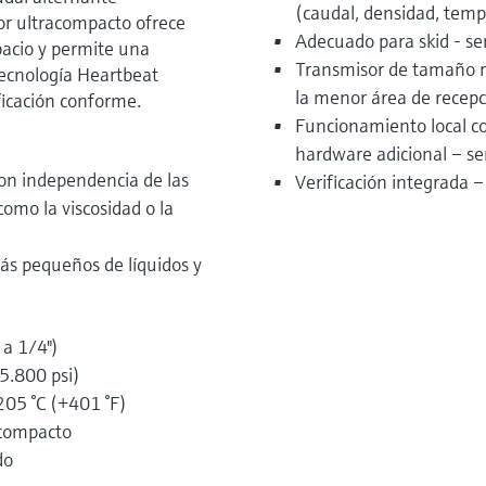
(caudal, densidad, tem
or ultracompacto ofrece
Adecuado para skid - se
pacio y permite una
Transmisor de tamaño r
tecnología Heartbeat
la menor área de recepc
ficación conforme.
Funcionamiento local co
hardware adicional – se
con independencia de las
Verificación integrada 
 como la viscosidad o la
ás pequeños de líquidos y
a 1/4")
5.800 psi)
205 °C (+401 °F)
acompacto
do