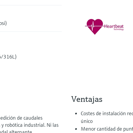
psi)
6/316L)
Ventajas
Costes de instalación r
medición de caudales
único
 robótica industrial. Ni las
Menor cantidad de punt
udal alternante