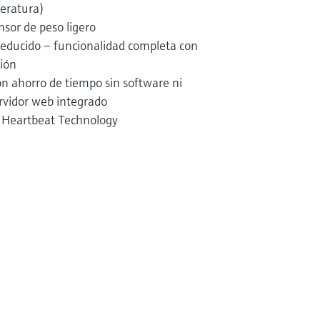
peratura)
nsor de peso ligero
educido – funcionalidad completa con
ión
n ahorro de tiempo sin software ni
rvidor web integrado
– Heartbeat Technology