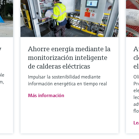
y
Ahorre energía mediante la
A
monitorización inteligente
c
de calderas eléctricas
e
ble
Impulsar la sostenibilidad mediante
Ol
m,
información energética en tiempo real
Pr
el
Más información
le
ad
fl
Le